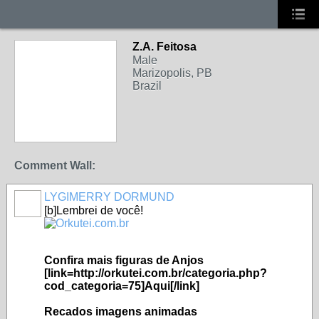
Z.A. Feitosa
Male
Marizopolis, PB
Brazil
Comment Wall:
LYGIMERRY DORMUND
[b]Lembrei de você!
Confira mais figuras de
Anjos
[link=http://orkutei.com.br/categoria.php?
cod_categoria=75]Aqui[/link]
Recados imagens animadas