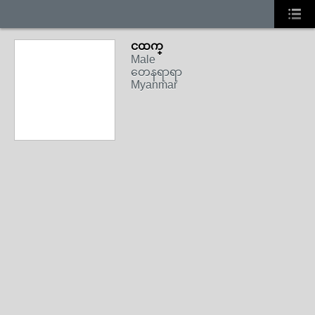
ငထက္
Male
တေနရာရာ
Myanmar